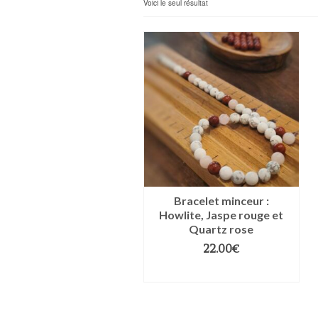
Voici le seul résultat
Bracelet minceur :
Howlite, Jaspe rouge et
Quartz rose
22.00
€
CHOIX DES OPTIONS