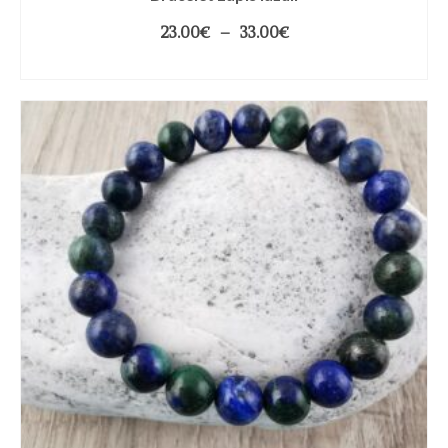
23.00
€
–
33.00
€
CHOIX DES OPTIONS