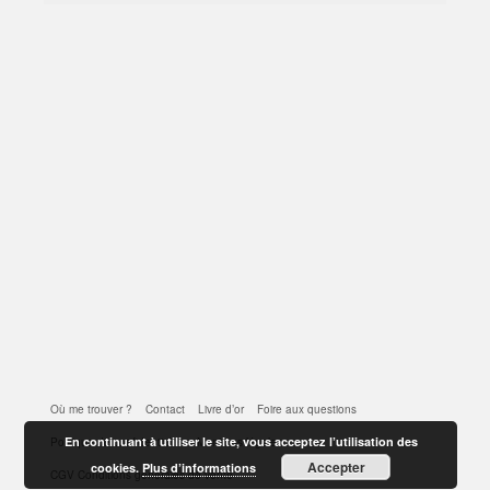
Où me trouver ?
Contact
Livre d’or
Foire aux questions
En continuant à utiliser le site, vous acceptez l’utilisation des
Politique de confidentialité
Mentions légales
Accepter
cookies.
Plus d’informations
CGV Conditions générales de vente