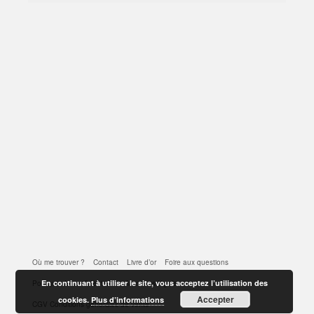
Où me trouver ?
Contact
Livre d’or
Foire aux questions
En continuant à utiliser le site, vous acceptez l’utilisation des
Politique de confidentialité
Mentions légales
Accepter
cookies.
Plus d’informations
CGV Conditions générales de vente