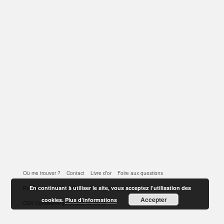
Où me trouver ?
Contact
Livre d’or
Foire aux questions
En continuant à utiliser le site, vous acceptez l’utilisation des
Politique de confidentialité
Mentions légales
Accepter
cookies.
Plus d’informations
CGV Conditions générales de vente